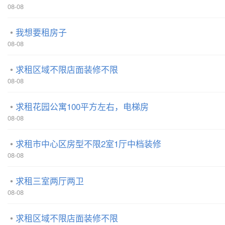
08-08
我想要租房子
08-08
求租区域不限店面装修不限
08-08
求租花园公寓100平方左右，电梯房
08-08
求租市中心区房型不限2室1厅中档装修
08-08
求租三室两厅两卫
08-08
求租区域不限店面装修不限