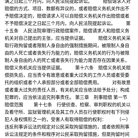
满之日起三个月内，向人民法院提起诉讼。 赔偿请求人对
赔偿的方式、项目、数额有异议的，或者赔偿义务机关作出不
予赔偿决定的，赔偿请求人可以自赔偿义务机关作出赔偿或者
不予赔偿决定之日起三个月内，向人民法院提起诉讼。 第
十五条 人民法院审理行政赔偿案件，赔偿请求人和赔偿义务
机关对自己提出的主张，应当提供证据。 赔偿义务机关采
取行政拘留或者限制人身自由的强制措施期间，被限制人身自
由的人死亡或者丧失行为能力的，赔偿义务机关的行为与被限
制人身自由的人的死亡或者丧失行为能力是否存在因果关系，
赔偿义务机关应当提供证据。 第十六条 赔偿义务机关赔
偿损失后，应当责令有故意或者重大过失的工作人员或者受委
托的组织或者个人承担部分或者全部赔偿费用。 对有故意
或者重大过失的责任人员，有关机关应当依法给予处分；构成
犯罪的，应当依法追究刑事责任。 第三章 刑事赔偿 第一节
赔偿范围 第十七条 行使侦查、检察、审判职权的机关以
及看守所、监狱管理机关及其工作人员在行使职权时有下列侵
犯人身权情形之一的，受害人有取得赔偿的权利： （一）
违反刑事诉讼法的规定对公民采取拘留措施的，或者依照刑事
诉讼法规定的条件和程序对公民采取拘留措施，但是拘留时间