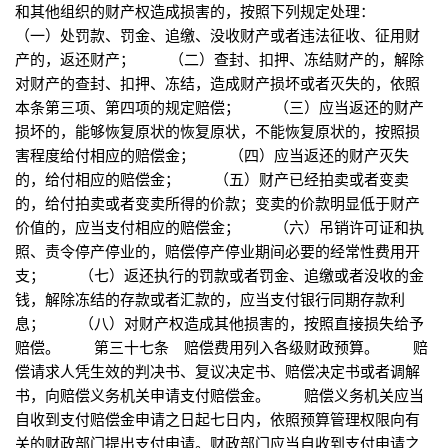
和其他组织的财产权造成损害的，按照下列规定处理：
（一）处罚款、罚金、追缴、没收财产或者违法征收、征用财
产的，返还财产； （二）查封、扣押、冻结财产的，解除
对财产的查封、扣押、冻结，造成财产损坏或者灭失的，依照
本条第三项、第四项的规定赔偿； （三）应当返还的财产
损坏的，能够恢复原状的恢复原状，不能恢复原状的，按照损
害程度给付相应的赔偿金； （四）应当返还的财产灭失
的，给付相应的赔偿金； （五）财产已经拍卖或者变卖
的，给付拍卖或者变卖所得的价款；变卖的价款明显低于财产
价值的，应当支付相应的赔偿金； （六）吊销许可证和执
照、责令停产停业的，赔偿停产停业期间必要的经常性费用开
支； （七）返还执行的罚款或者罚金、追缴或者没收的金
钱，解除冻结的存款或者汇款的，应当支付银行同期存款利
息； （八）对财产权造成其他损害的，按照直接损失给予
赔偿。 第三十七条 赔偿费用列入各级财政预算。 赔
偿请求人凭生效的判决书、复议决定书、赔偿决定书或者调解
书，向赔偿义务机关申请支付赔偿金。 赔偿义务机关应当
自收到支付赔偿金申请之日起七日内，依照预算管理权限向有
关的财政部门提出支付申请。财政部门应当自收到支付申请之