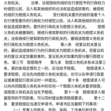
义务机关。 法律、法规授权的组织在行使授予的行政权力
时侵犯公民、法人和其他组织的合法权益造成损害的，被授权
的组织为赔偿义务机关。 受行政机关委托的组织或者个人
在行使受委托的行政权力时侵犯公民、法人和其他组织的合法
权益造成损害的，委托的行政机关为赔偿义务机关。 赔偿
义务机关被撤销的，继续行使其职权的行政机关为赔偿义务机
关；没有继续行使其职权的行政机关的，撤销该赔偿义务机关
的行政机关为赔偿义务机关。 第八条 经复议机关复议
的，最初造成侵权行为的行政机关为赔偿义务机关，但复议机
关的复议决定加重损害的，复议机关对加重的部分履行赔偿义
务。 第三节 赔偿程序 第九条 赔偿义务机关有本法第三
条、第四条规定情形之一的，应当给予赔偿。 赔偿请求人
要求赔偿，应当先向赔偿义务机关提出，也可以在申请行政复
议或者提起行政诉讼时一并提出。 第十条 赔偿请求人可
以向共同赔偿义务机关中的任何一个赔偿义务机关要求赔偿，
该赔偿义务机关应当先予赔偿。 第十一条 赔偿请求人根
据受到的不同损害，可以同时提出数项赔偿要求。 第十二
条 要求赔偿应当递交申请书，申请书应当载明下列事项：
（一）受害人的姓名、性别、年龄、工作单位和住所，法