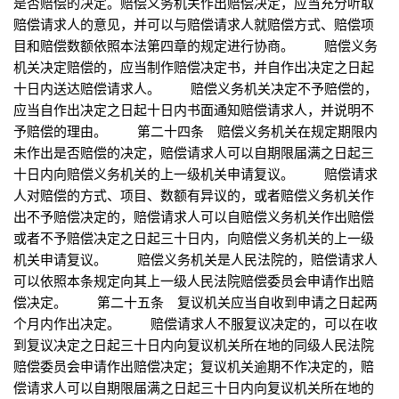
是否赔偿的决定。赔偿义务机关作出赔偿决定，应当充分听取
赔偿请求人的意见，并可以与赔偿请求人就赔偿方式、赔偿项
目和赔偿数额依照本法第四章的规定进行协商。 赔偿义务
机关决定赔偿的，应当制作赔偿决定书，并自作出决定之日起
十日内送达赔偿请求人。 赔偿义务机关决定不予赔偿的，
应当自作出决定之日起十日内书面通知赔偿请求人，并说明不
予赔偿的理由。 第二十四条 赔偿义务机关在规定期限内
未作出是否赔偿的决定，赔偿请求人可以自期限届满之日起三
十日内向赔偿义务机关的上一级机关申请复议。 赔偿请求
人对赔偿的方式、项目、数额有异议的，或者赔偿义务机关作
出不予赔偿决定的，赔偿请求人可以自赔偿义务机关作出赔偿
或者不予赔偿决定之日起三十日内，向赔偿义务机关的上一级
机关申请复议。 赔偿义务机关是人民法院的，赔偿请求人
可以依照本条规定向其上一级人民法院赔偿委员会申请作出赔
偿决定。 第二十五条 复议机关应当自收到申请之日起两
个月内作出决定。 赔偿请求人不服复议决定的，可以在收
到复议决定之日起三十日内向复议机关所在地的同级人民法院
赔偿委员会申请作出赔偿决定；复议机关逾期不作决定的，赔
偿请求人可以自期限届满之日起三十日内向复议机关所在地的