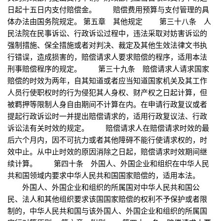
日起十五日内支付赔偿金。 赔偿费用预算与支付管理的具
体办法由国务院规定。 第五章 其他规定 第三十八条 人
民法院在民事诉讼、行政诉讼过程中，违法采取对妨害诉讼的
强制措施、保全措施或者对判决、裁定及其他生效法律文书执
行错误，造成损害的，赔偿请求人要求赔偿的程序，适用本法
刑事赔偿程序的规定。 第三十九条 赔偿请求人请求国家
赔偿的时效为两年，自其知道或者应当知道国家机关及其工作
人员行使职权时的行为侵犯其人身权、财产权之日起计算，但
被羁押等限制人身自由期间不计算在内。在申请行政复议或者
提起行政诉讼时一并提出赔偿请求的，适用行政复议法、行政
诉讼法有关时效的规定。 赔偿请求人在赔偿请求时效的最
后六个月内，因不可抗力或者其他障碍不能行使请求权的，时
效中止。从中止时效的原因消除之日起，赔偿请求时效期间继
续计算。 第四十条 外国人、外国企业和组织在中华人民
共和国领域内要求中华人民共和国国家赔偿的，适用本法。
外国人、外国企业和组织的所属国对中华人民共和国公
民、法人和其他组织要求该国国家赔偿的权利不予保护或者限
制的，中华人民共和国与该外国人、外国企业和组织的所属国