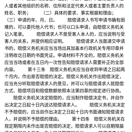
人或者其他组织的名称、住所和法定代表人或者主要负责人的
姓名、职务； （二）具体的要求、事实根据和理由；
（三）申请的年、月、日。 赔偿请求人书写申请书确有困
难的，可以委托他人代书；也可以口头申请，由赔偿义务机关
记入笔录。 赔偿请求人不是受害人本人的，应当说明与受
害人的关系，并提供相应证明。 赔偿请求人当面递交申请
书的，赔偿义务机关应当当场出具加盖本行政机关专用印章并
注明收讫日期的书面凭证。申请材料不齐全的，赔偿义务机关
应当当场或者在五日内一次性告知赔偿请求人需要补正的全部
内容。 第十三条 赔偿义务机关应当自收到申请之日起两
个月内，作出是否赔偿的决定。赔偿义务机关作出赔偿决定，
应当充分听取赔偿请求人的意见，并可以与赔偿请求人就赔偿
方式、赔偿项目和赔偿数额依照本法第四章的规定进行协商。
赔偿义务机关决定赔偿的，应当制作赔偿决定书，并自作
出决定之日起十日内送达赔偿请求人。 赔偿义务机关决定
不予赔偿的，应当自作出决定之日起十日内书面通知赔偿请求
人，并说明不予赔偿的理由。 第十四条 赔偿义务机关在
规定期限内未作出是否赔偿的决定，赔偿请求人可以自期限届