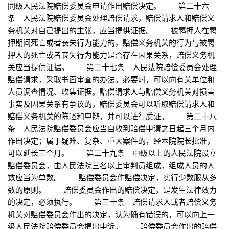
同级人民法院赔偿委员会申请作出赔偿决定。 第二十六
条 人民法院赔偿委员会处理赔偿请求，赔偿请求人和赔偿义
务机关对自己提出的主张，应当提供证据。 被羁押人在羁
押期间死亡或者丧失行为能力的，赔偿义务机关的行为与被羁
押人的死亡或者丧失行为能力是否存在因果关系，赔偿义务机
关应当提供证据。 第二十七条 人民法院赔偿委员会处理
赔偿请求，采取书面审查的办法。必要时，可以向有关单位和
人员调查情况、收集证据。赔偿请求人与赔偿义务机关对损害
事实及因果关系有争议的，赔偿委员会可以听取赔偿请求人和
赔偿义务机关的陈述和申辩，并可以进行质证。 第二十八
条 人民法院赔偿委员会应当自收到赔偿申请之日起三个月内
作出决定；属于疑难、复杂、重大案件的，经本院院长批准，
可以延长三个月。 第二十九条 中级以上的人民法院设立
赔偿委员会，由人民法院三名以上审判员组成，组成人员的人
数应当为单数。 赔偿委员会作赔偿决定，实行少数服从多
数的原则。 赔偿委员会作出的赔偿决定，是发生法律效力
的决定，必须执行。 第三十条 赔偿请求人或者赔偿义务
机关对赔偿委员会作出的决定，认为确有错误的，可以向上一
级人民法院赔偿委员会提出申诉。 赔偿委员会作出的赔偿