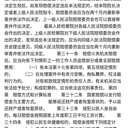
决定生效后，如发现赔偿决定违反本法规定的，经本院院长决
定或者上级人民法院指令，赔偿委员会应当在两个月内重新审
查并依法作出决定，上一级人民法院赔偿委员会也可以直接审
查并作出决定。 最高人民检察院对各级人民法院赔偿委员
会作出的决定，上级人民检察院对下级人民法院赔偿委员会作
出的决定，发现违反本法规定的，应当向同级人民法院赔偿委
员会提出意见，同级人民法院赔偿委员会应当在两个月内重新
审查并依法作出决定。 第三十一条 赔偿义务机关赔偿
后，应当向有下列情形之一的工作人员追偿部分或者全部赔偿
费用： （一）有本法第十七条第四项、第五项规定情形
的； （二）在处理案件中有贪污受贿，徇私舞弊，枉法裁
判行为的。 对有前款规定情形的责任人员，有关机关应当
依法给予处分；构成犯罪的，应当依法追究刑事责任。 第四
章 赔偿方式和计算标准 第三十二条 国家赔偿以支付赔
偿金为主要方式。 能够返还财产或者恢复原状的，予以返
还财产或者恢复原状。 第三十三条 侵犯公民人身自由
的，每日赔偿金按照国家上年度职工日平均工资计算。 第
三十四条 侵犯公民生命健康权的，赔偿金按照下列规定计