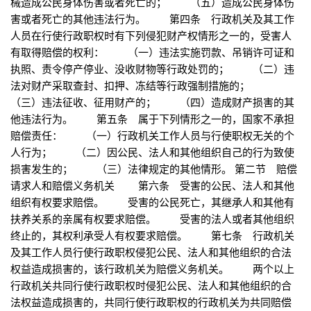
械造成公民身体伤害或者死亡的； （五）造成公民身体伤
害或者死亡的其他违法行为。 第四条 行政机关及其工作
人员在行使行政职权时有下列侵犯财产权情形之一的，受害人
有取得赔偿的权利： （一）违法实施罚款、吊销许可证和
执照、责令停产停业、没收财物等行政处罚的； （二）违
法对财产采取查封、扣押、冻结等行政强制措施的；
（三）违法征收、征用财产的； （四）造成财产损害的其
他违法行为。 第五条 属于下列情形之一的，国家不承担
赔偿责任： （一）行政机关工作人员与行使职权无关的个
人行为； （二）因公民、法人和其他组织自己的行为致使
损害发生的； （三）法律规定的其他情形。 第二节 赔偿
请求人和赔偿义务机关 第六条 受害的公民、法人和其他
组织有权要求赔偿。 受害的公民死亡，其继承人和其他有
扶养关系的亲属有权要求赔偿。 受害的法人或者其他组织
终止的，其权利承受人有权要求赔偿。 第七条 行政机关
及其工作人员行使行政职权侵犯公民、法人和其他组织的合法
权益造成损害的，该行政机关为赔偿义务机关。 两个以上
行政机关共同行使行政职权时侵犯公民、法人和其他组织的合
法权益造成损害的，共同行使行政职权的行政机关为共同赔偿