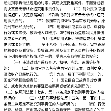
超过刑事诉讼法规定的时限，其后决定撤销案件、不起诉或者
判决宣告无罪终止追究刑事责任的； （二）对公民采取逮
捕措施后，决定撤销案件、不起诉或者判决宣告无罪终止追究
刑事责任的； （三）依照审判监督程序再审改判无罪，原
判刑罚已经执行的； （四）刑讯逼供或者以殴打、虐待等
行为或者唆使、放纵他人以殴打、虐待等行为造成公民身体伤
害或者死亡的； （五）违法使用武器、警械造成公民身体
伤害或者死亡的。 第十八条 行使侦查、检察、审判职权
的机关以及看守所、监狱管理机关及其工作人员在行使职权时
有下列侵犯财产权情形之一的，受害人有取得赔偿的权利：
（一）违法对财产采取查封、扣押、冻结、追缴等措施
的； （二）依照审判监督程序再审改判无罪，原判罚金、
没收财产已经执行的。 第十九条 属于下列情形之一的，
国家不承担赔偿责任： （一）因公民自己故意作虚伪供
述，或者伪造其他有罪证据被羁押或者被判处刑罚的；
（二）依照刑法第十七条、第十八条规定不负刑事责任的人被
羁押的； （三）依照刑事诉讼法第十五条、第一百四十二
条第二款规定不追究刑事责任的人被羁押的； （四）行使
侦查、检察、审判职权的机关以及看守所、监狱管理机关的工