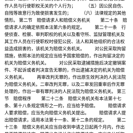
作人员与行使职权无关的个人行为； （五）因公民自伤、
自残等故意行为致使损害发生的； （六）法律规定的其他
情形。 第二节 赔偿请求人和赔偿义务机关 第二十条 赔
偿请求人的确定依照本法第六条的规定。 第二十一条 行
使侦查、检察、审判职权的机关以及看守所、监狱管理机关及
其工作人员在行使职权时侵犯公民、法人和其他组织的合法权
益造成损害的，该机关为赔偿义务机关。 对公民采取拘留
措施，依照本法的规定应当给予国家赔偿的，作出拘留决定的
机关为赔偿义务机关。 对公民采取逮捕措施后决定撤销案
件、不起诉或者判决宣告无罪的，作出逮捕决定的机关为赔偿
义务机关。 再审改判无罪的，作出原生效判决的人民法院
为赔偿义务机关。二审改判无罪，以及二审发回重审后作无罪
处理的，作出一审有罪判决的人民法院为赔偿义务机关。 第三
节 赔偿程序 第二十二条 赔偿义务机关有本法第十七
条、第十八条规定情形之一的，应当给予赔偿。 赔偿请求
人要求赔偿，应当先向赔偿义务机关提出。 赔偿请求人提
出赔偿请求，适用本法第十一条、第十二条的规定。 第二
十三条 赔偿义务机关应当自收到申请之日起两个月内，作出